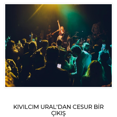
WİLMA ELLES “KÖTÜ DUYGULAR
BESLENMEZSE ÖLÜR”