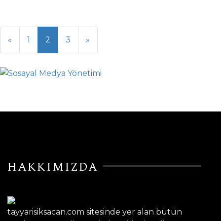
«
1
2
3
»
HAKKIMIZDA
tayyarisiksacan.com sitesinde yer alan bütün